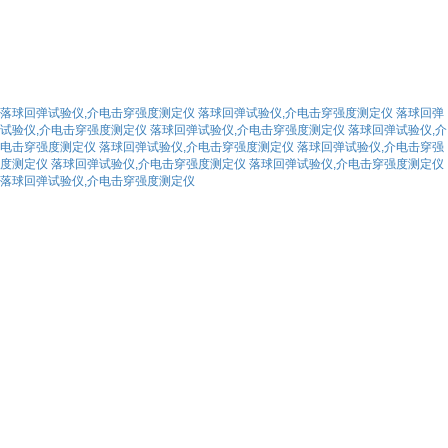
落球回弹试验仪,介电击穿强度测定仪
落球回弹试验仪,介电击穿强度测定仪
落球回弹
试验仪,介电击穿强度测定仪
落球回弹试验仪,介电击穿强度测定仪
落球回弹试验仪,介
电击穿强度测定仪
落球回弹试验仪,介电击穿强度测定仪
落球回弹试验仪,介电击穿强
度测定仪
落球回弹试验仪,介电击穿强度测定仪
落球回弹试验仪,介电击穿强度测定仪
落球回弹试验仪,介电击穿强度测定仪