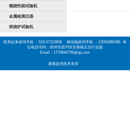
燃烧性能试验机
金属检测仪器
焙烧炉试验机
联系起来咨询手机 ：010-57223836 移动端咨询手机 ：13581986395 单
位电话号码：郑州市昌平区百善镇王庄行业园
Email：1770844735@qq.com
易展提供技术支持