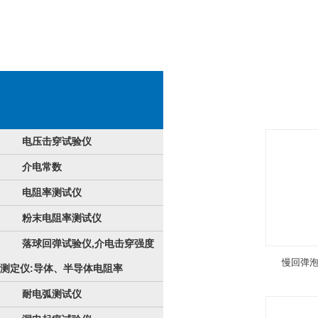
的产品展览
电压击穿试验仪
介电常数
电阻率测试仪
粉末电阻率测试仪
落球回弹试验仪,介电击穿强度
慢回弹
测定仪:导体、半导体电阻率
耐电弧测试仪