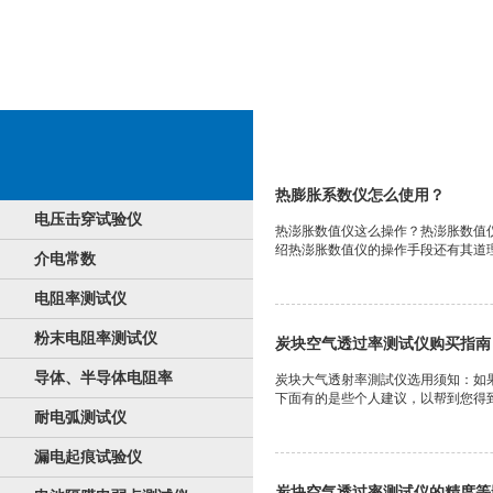
热回缩
热膨胀系数仪怎么使用？
电压击穿试验仪
热澎胀数值仪这么操作？热澎胀数值
绍热澎胀数值仪的操作手段还有其道理
介电常数
电阻率测试仪
粉末电阻率测试仪
炭块空气透过率测试仪购买指南
导体、半导体电阻率
炭块大气透射率測試仪选用须知：如
下面有的是些个人建议，以帮到您得到正
耐电弧测试仪
漏电起痕试验仪
炭块空气透过率测试仪的精度等