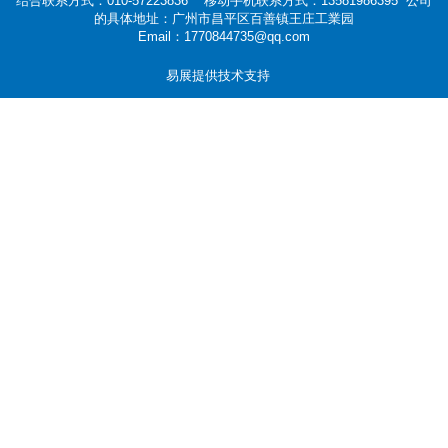
结合联系方式：010-57223836 移动手机联系方式：13581986395 公司
的具体地址：广州市昌平区百善镇王庄工業园
Email：1770844735@qq.com
易展提供技术支持