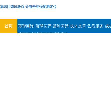
落球回弹试验仪,介电击穿强度测定仪
首页
落球回弹
落球回弹
落球回弹
技术文章
售后服务
成
试验仪,介
试验仪,介
试验仪,介
电击穿强
电击穿强
电击穿强
度测定仪
度测定仪
度测定仪