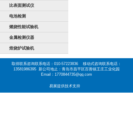
比表面测试仪
电池检测
燃烧性能试验机
金属检测仪器
焙烧炉试验机
取得联系咨询联系电话：010-57223836 移动式咨询联系电话：
13581986395 新公司地止：青岛市昌平区百善镇王庄工业化园
Email：1770844735@qq.com
易展提供技术支持