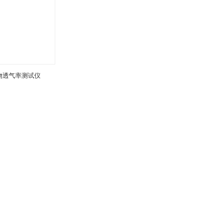
物透气率测试仪