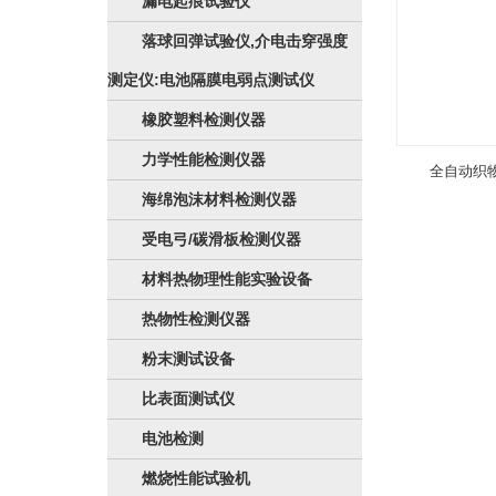
漏电起痕试验仪
落球回弹试验仪,介电击穿强度
测定仪:电池隔膜电弱点测试仪
橡胶塑料检测仪器
力学性能检测仪器
全自动织
海绵泡沫材料检测仪器
受电弓/碳滑板检测仪器
材料热物理性能实验设备
热物性检测仪器
粉末测试设备
比表面测试仪
电池检测
燃烧性能试验机