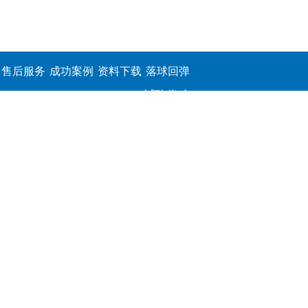
售后服务
成功案例
资料下载
落球回弹
试验仪,介
电击穿强
度测定仪