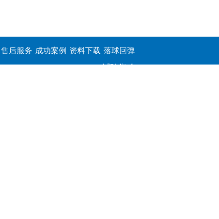
售后服务
成功案例
资料下载
落球回弹
试验仪,介
电击穿强
度测定仪