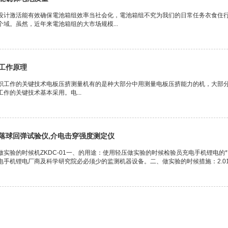
设计激活能有效确保電池箱组效率当社会化，電池箱组不究为我们的日常任务衣食住
域。虽然，近年来電池箱组的大市场规模...
工作原理
职工作的关键技术电板压挤测量机有的是种大部分中用测量电板压挤能力的机，大部
作的关键技术基本采用。电...
落球回弹试验仪,介电击穿强度测定仪
做实验的时候机ZKDC-01一、的用途：使用轻压做实验的时候检验员充电手机锂电的
手机锂电厂商及科学研究院必必须少的监测机器设备。二、做实验的时候措施：2.01.充