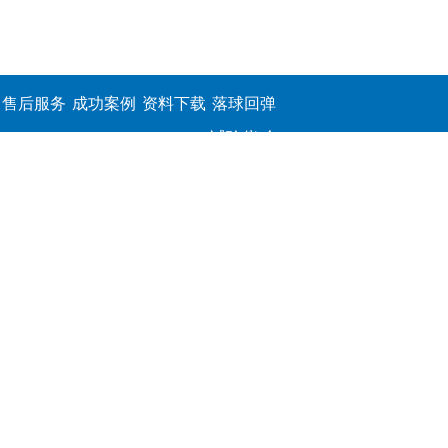
售后服务
成功案例
资料下载
落球回弹
试验仪,介
电击穿强
度测定仪