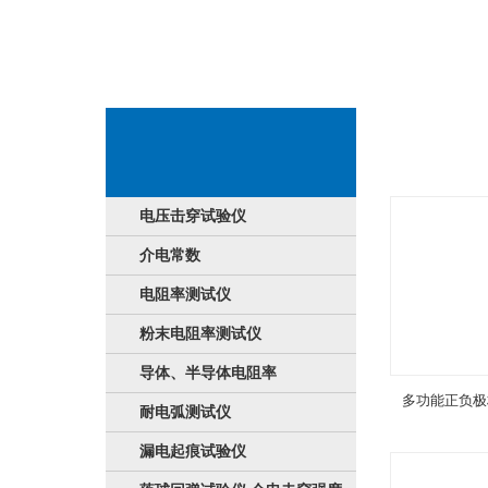
厂品展览
电压击穿试验仪
介电常数
电阻率测试仪
粉末电阻率测试仪
导体、半导体电阻率
多功能正负极
耐电弧测试仪
漏电起痕试验仪