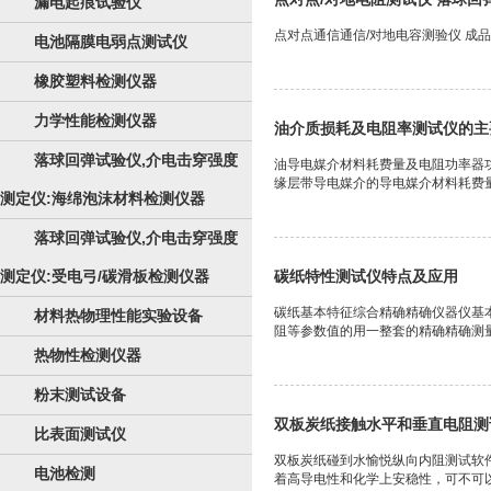
漏电起痕试验仪
点对点通信通信/对地电容测验仪 成品简绍 
电池隔膜电弱点测试仪
橡胶塑料检测仪器
力学性能检测仪器
油介质损耗及电阻率测试仪的主
落球回弹试验仪,介电击穿强度
油导电媒介材料耗费量及电阻功率器
缘层带导电媒介的导电媒介材料耗费量
测定仪:海绵泡沫材料检测仪器
落球回弹试验仪,介电击穿强度
测定仪:受电弓/碳滑板检测仪器
碳纸特性测试仪特点及应用
碳纸基本特征综合精确精确仪器仪基
材料热物理性能实验设备
阻等参数值的用一整套的精确精确测量
热物性检测仪器
粉末测试设备
双板炭纸接触水平和垂直电阻测
比表面测试仪
双板炭纸碰到水愉悦纵向内阻测试软
电池检测
着高导电性和化学上安稳性，可不可以