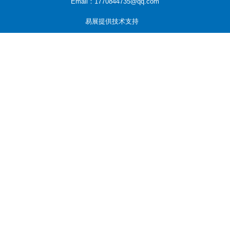
Email：1770844735@qq.com
易展提供技术支持