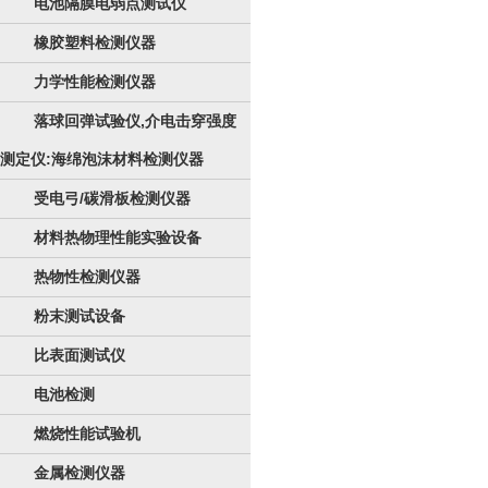
电池隔膜电弱点测试仪
橡胶塑料检测仪器
力学性能检测仪器
落球回弹试验仪,介电击穿强度
测定仪:海绵泡沫材料检测仪器
受电弓/碳滑板检测仪器
材料热物理性能实验设备
热物性检测仪器
粉末测试设备
比表面测试仪
电池检测
燃烧性能试验机
金属检测仪器