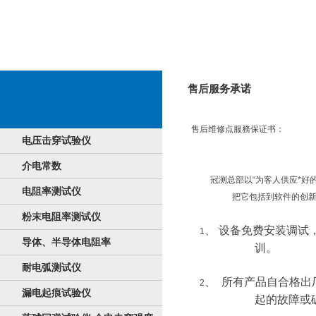
售后服务承诺
售后维修点服務保证书：
电压击穿试验仪
介电常数
冠测总部以“为客人供应*好的软
电阻率测试仪
把它包括到软件的创
粉末电阻率测试仪
、 设备免费安装调试
1
导体、半导体电阻率
训。
耐电弧测试仪
、 所有产品自合格出
2
漏电起痕试验仪
起的故障或