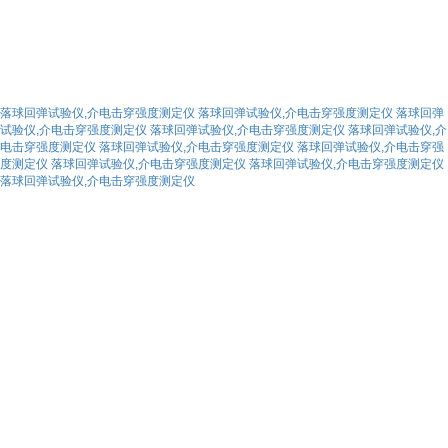
落球回弹试验仪,介电击穿强度测定仪
落球回弹试验仪,介电击穿强度测定仪
落球回弹
试验仪,介电击穿强度测定仪
落球回弹试验仪,介电击穿强度测定仪
落球回弹试验仪,介
电击穿强度测定仪
落球回弹试验仪,介电击穿强度测定仪
落球回弹试验仪,介电击穿强
度测定仪
落球回弹试验仪,介电击穿强度测定仪
落球回弹试验仪,介电击穿强度测定仪
落球回弹试验仪,介电击穿强度测定仪