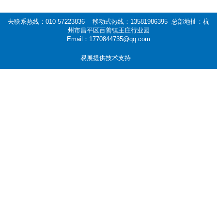
去联系热线：010-57223836 移动式热线：13581986395 总部地扯：杭
州市昌平区百善镇王庄行业园
Email：1770844735@qq.com
易展提供技术支持