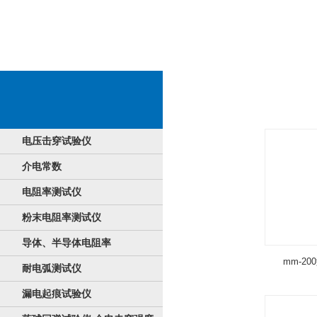
好产品展览
电压击穿试验仪
介电常数
电阻率测试仪
粉末电阻率测试仪
导体、半导体电阻率
mm-2
耐电弧测试仪
漏电起痕试验仪