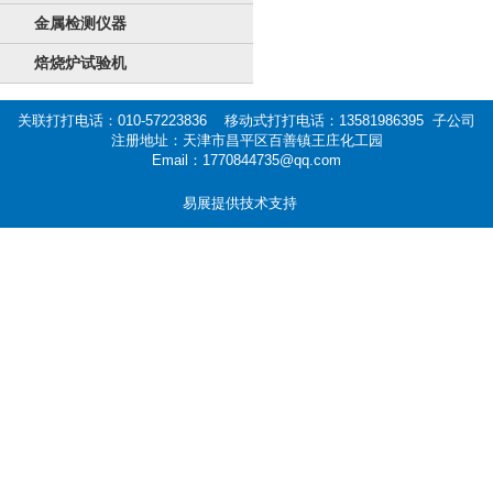
金属检测仪器
焙烧炉试验机
关联打打电话：010-57223836 移动式打打电话：13581986395 子公司
注册地址：天津市昌平区百善镇王庄化工园
Email：1770844735@qq.com
易展提供技术支持