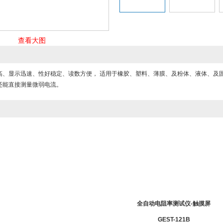
查看大图
高、显示迅速、性好稳定、读数方便， 适用于橡胶、塑料、薄膜、及粉体、液体、及
还能直接测量微弱电流。
全自动电阻率测试仪-触摸屏
GEST-121
B