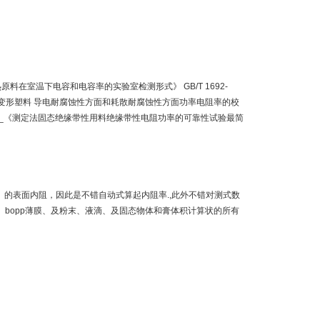
原料在室温下电容和电容率的实验室检测形式》 GB/T 1692-
塑性树脂变形塑料 导电耐腐蚀性方面和耗散耐腐蚀性方面功率电阻率的校
64-2006_《测定法固态绝缘带性用料绝缘带性电阻功率的可靠性试验最简
、的表面内阻，因此是不错自动式算起内阻率.,此外不错对测式数
、bopp薄膜、及粉末、液滴、及固态物体和膏体积计算状的所有