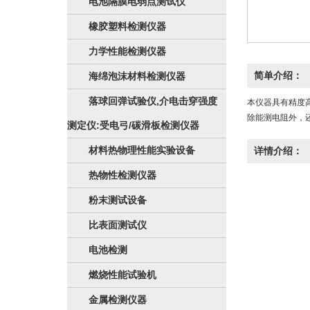
电池隔膜电弱点测试仪
橡胶塑料检测仪器
力学性能检测仪器
简单介绍：
海绵泡沫材料检测仪器
落球回弹试验仪,介电击穿强度
本仪器具有精度
除能测电阻外，
测定仪:受电弓/碳滑板检测仪器
材料热物理性能实验设备
详情介绍：
热物性检测仪器
粉末测试设备
比表面测试仪
电池检测
燃烧性能试验机
金属检测仪器