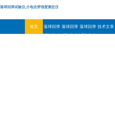
落球回弹试验仪,介电击穿强度测定仪
首页
落球回弹
落球回弹
落球回弹
技术文章
试验仪,介
试验仪,介
试验仪,介
电击穿强
电击穿强
电击穿强
度测定仪
度测定仪
度测定仪