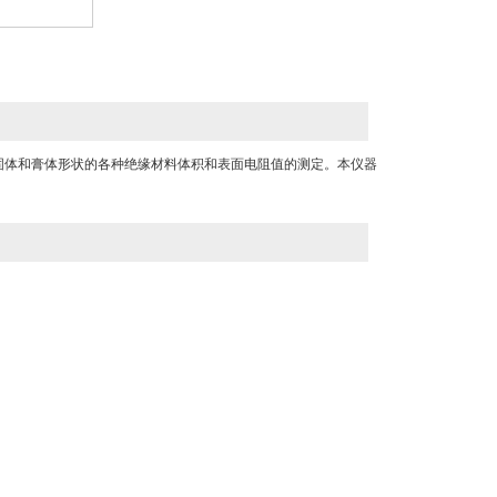
固体和膏体形状的各种绝缘材料体积和表面电阻值的测定。本仪器