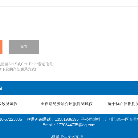
：
键Alt+S或Ctrl+Enter发送信息!
您留下您的详细联系方式!
备
常数测试仪
全自动绝缘油介质损耗测试仪
抗干扰介质损耗
0-57223836 联通咨询通话：13581986395 子公司地扯：广州市昌平区
Email：1770844735@qq.com
易展提供技术支持