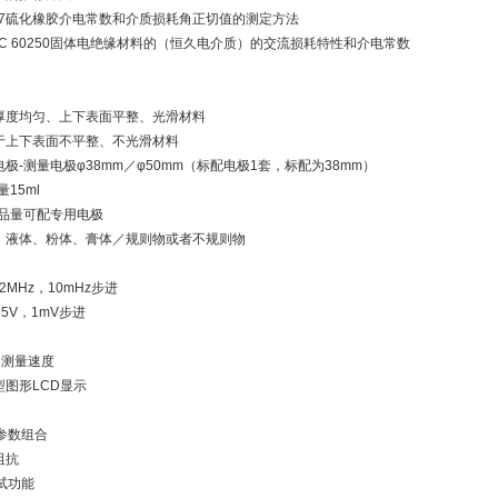
-2007硫化橡胶介电常数和介质损耗角正切值的测定方法
／IEC 60250固体电绝缘材料的（恒久电介质）的交流损耗特性和介电常数
厚度均匀、上下表面平整、光滑材料
于上下表面不平整、不光滑材料
极-测量电极φ38mm／φ50mm（标配电极1套，标配为38mm）
15ml
样品量可配专用电极
、液体、粉体、膏体／规则物或者不规则物
2MHz，10mHz步进
5V，1mV步进
的测量速度
大型图形LCD显示
参数组合
阻抗
试功能