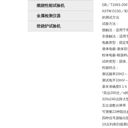
GB／T1693
燃烧性能试验机
ASTM D150
金属检测仪器
的测试方法
试验方法：
焙烧炉试验机
接触法：适用于
非接触法：适用
电极类型：固定电
液体电极-液体容量
粉体电极-根据
试样类型：固体
性能特点：
测试频率20H2～
测试电平10mV～
基本准确度0.1％
*高达200次／s
320x240点阵
五位读数分辨率
可测量22种阻抗
四种信号源输出
10点列表扫描测