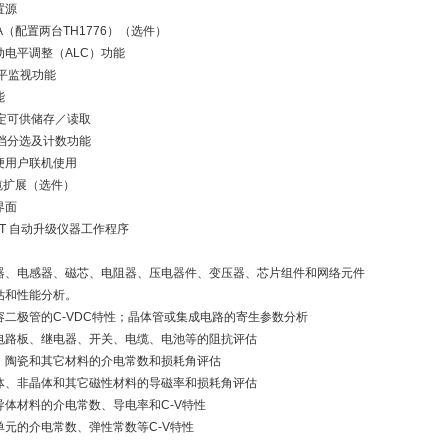
置源
A（配置两台TH1776）（选件）
电平调整（ALC）功能
平监视功能
能
定可供储存／读取
档分选及计数功能
便用户联机使用
缆扩展（选件）
界面
ST 自动升级仪器工作程序
器、电感器、磁芯、电阻器、压电器件、变压器、芯片组件和网络元件
估和性能分析。
容二极管的C-VDC特性；晶体管或集成电路的寄生参数分析
电路板、继电器、开关、电缆、电池等的阻抗评估
、陶瓷和其它材料的介电常数和损耗角评估
体、非晶体和其它磁性材料的导磁率和损耗角评估
导体材料的介电常数、导电率和C-V特性
单元的介电常数、弹性常数等C-V特性