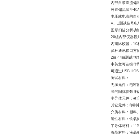
内部自带直流偏
外置偏流源至40
电压或电流的自动
V、1测试信号电
图形扫描分析功
20组内部仪器设
内建比较器，10
多种通讯接口方
2m／4m测试电
中英文可选操作
可通过USB HO
测试材料：
无源元件：电容
等的阳抗参数评
半导体元件：变
其它元件：印制
介质材料：塑料
磁性材料：铁氧
半导体材料：半
液晶材料：液晶