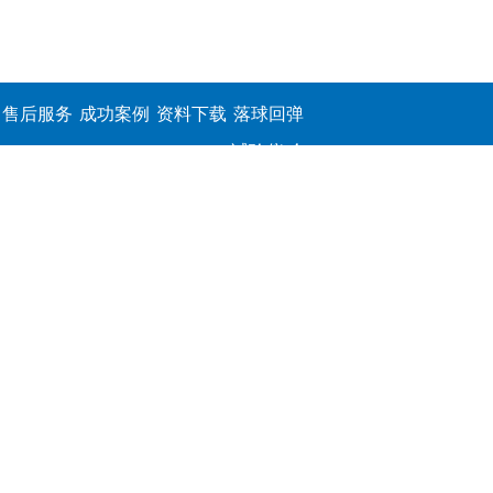
售后服务
成功案例
资料下载
落球回弹
试验仪,介
电击穿强
度测定仪